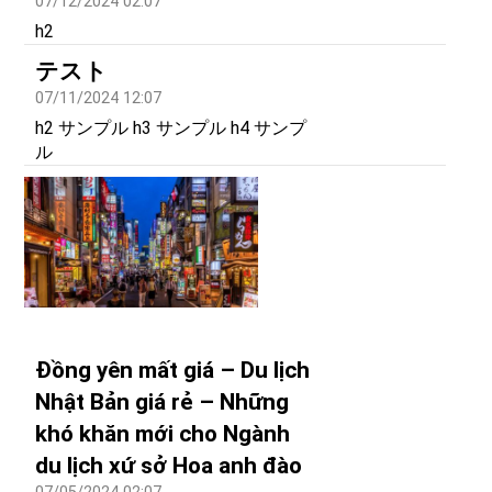
07/12/2024 02:07
h2
テスト
07/11/2024 12:07
h2 サンプル h3 サンプル h4 サンプ
ル
Đồng yên mất giá – Du lịch
Nhật Bản giá rẻ – Những
khó khăn mới cho Ngành
du lịch xứ sở Hoa anh đào