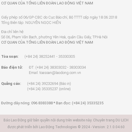
CƠ QUAN CỦA TỔNG LIÊN ĐOÀN LAO ĐỘNG VIỆT NAM
Giấy phép số 06/GP-CBC do Cục Báo chí, Bộ TTTT cấp ngày 18.06.2018
Tổng Biên tập: NGUYỄN NGỌC HIỂN
Địa chỉ liên hệ:
Số 06, Phạm Văn Bạch, phường Yên Hoà, quận Cầu Giấy, TP.Hà Nội
CƠ QUAN CỦA TỔNG LIÊN ĐOÀN LAO ĐỘNG VIỆT NAM
Tòa soạn:
(+84 24) 38252441 - 35330305
Báo điện tử:
ĐT: (+84 24) 38303032 - 38303034
Email: toasoan@laodong.com.vn
Quảng cáo:
(+84 24) 39232694 (Báo in)
(+84 24) 35335237 (online)
Đường dây nóng: 096 8383388 * Bạn đọc: (+84 24) 35335235
Báo Lao Động giữ bản quyền nội dung trên website này. Chuyên trang DU LỊCH
được phát triển bởi Lao Động Technologies © 2024 - Version: 2.1.0.04.60