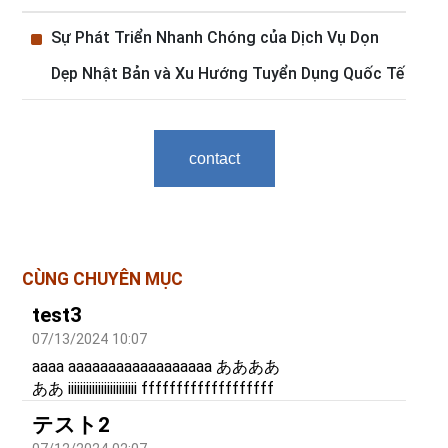
^
Sự Phát Triển Nhanh Chóng của Dịch Vụ Dọn
Dẹp Nhật Bản và Xu Hướng Tuyển Dụng Quốc Tế
contact
CÙNG CHUYÊN MỤC
test3
07/13/2024 10:07
aaaa aaaaaaaaaaaaaaaaaa ああああ
ああ iiiiiiiiiiiiiiiiiiiiiii fffffffffffffffffff
テスト2