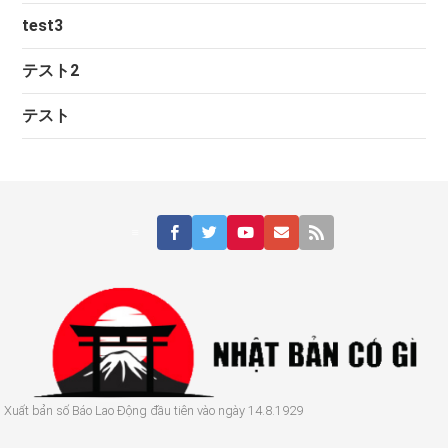
test3
テスト2
テスト





a
Xuất bản số Báo Lao Động đầu tiên vào ngày 14.8.1929