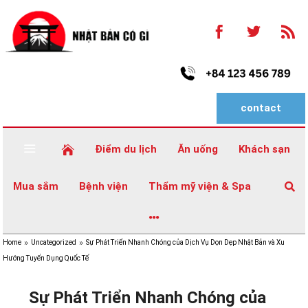
a



contact
a
Điểm du lịch
Ăn uống
Khách sạn

Mua sắm
Bệnh viện
Thẩm mỹ viện & Spa


Home
Uncategorized
Sự Phát Triển Nhanh Chóng của Dịch Vụ Dọn Dẹp Nhật Bản và Xu
9
9
Hướng Tuyển Dụng Quốc Tế
Sự Phát Triển Nhanh Chóng của